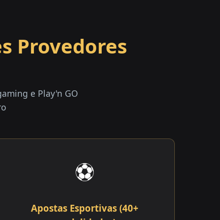
es Provedores
ogaming e Play'n GO
ro
⚽
Apostas Esportivas (40+