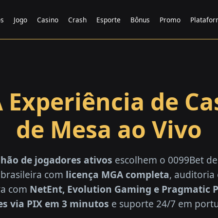
os
Jogo
Casino
Crash
Esporte
Bônus
Promo
Platafo
A Experiência de Ca
de Mesa ao Vivo
lhão de jogadores ativos
escolhem o 0099Bet de
 brasileira com
licença MGA completa
, auditori
iva com
NetEnt, Evolution Gaming e Pragmatic P
s via PIX em 3 minutos
e suporte 24/7 em port