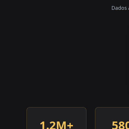
Dados a
1.2M+
58