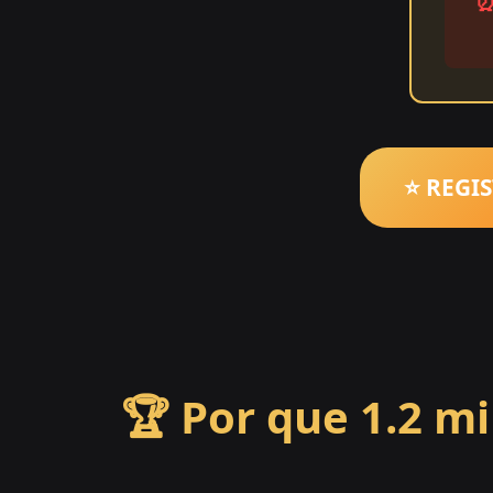
⏰
⭐ REGIS
🏆 Por que 1.2 m