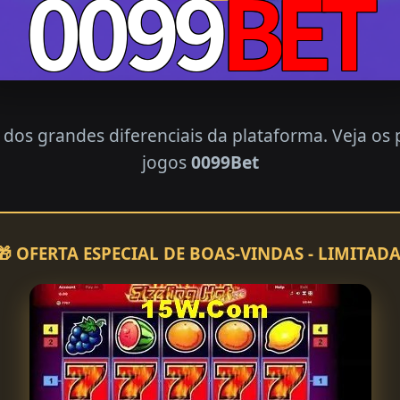
dos grandes diferenciais da plataforma. Veja os p
jogos
0099Bet
🎁 OFERTA ESPECIAL DE BOAS-VINDAS - LIMITADA