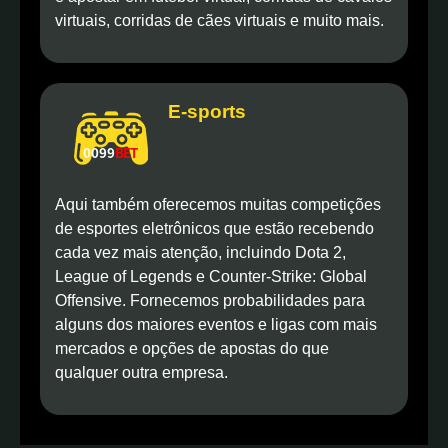
virtuais, corridas de cães virtuais e muito mais.
E-sports
Aqui também oferecemos muitas competições
de esportes eletrônicos que estão recebendo
cada vez mais atenção, incluindo Dota 2,
League of Legends e Counter-Strike: Global
Offensive. Fornecemos probabilidades para
alguns dos maiores eventos e ligas com mais
mercados e opções de apostas do que
qualquer outra empresa.