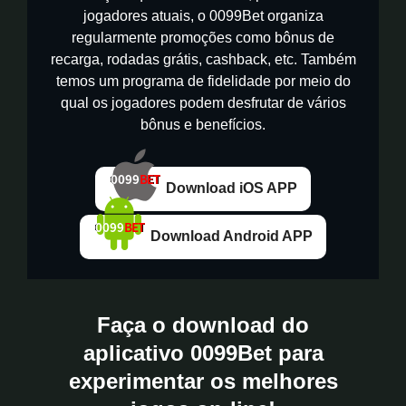
jogadores atuais, o 0099Bet organiza
regularmente promoções como bônus de
recarga, rodadas grátis, cashback, etc. Também
temos um programa de fidelidade por meio do
qual os jogadores podem desfrutar de vários
bônus e benefícios.
Download iOS APP
Download Android APP
Faça o download do
aplicativo 0099Bet para
experimentar os melhores