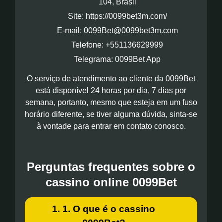
104, Brasil
Site: https://0099bet3m.com/
E-mail:
0099Bet@0099bet3m.com
Telefone: +551136629999
Telegrama: 0099Bet App
O serviço de atendimento ao cliente da 0099Bet
está disponível 24 horas por dia, 7 dias por
semana, portanto, mesmo que esteja em um fuso
horário diferente, se tiver alguma dúvida, sinta-se
à vontade para entrar em contato conosco.
Perguntas frequentes sobre o
cassino online 0099Bet
1. 1. O que é o cassino