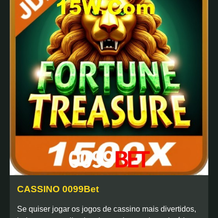
CASSINO 0099Bet
Se quiser jogar os jogos de cassino mais divertidos,