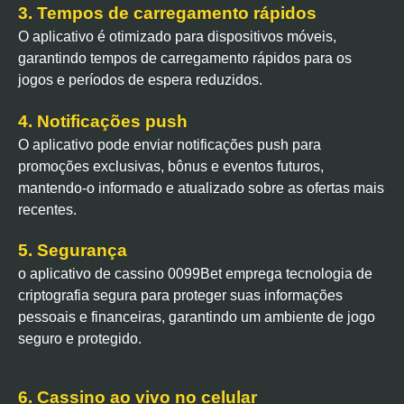
3. Tempos de carregamento rápidos
O aplicativo é otimizado para dispositivos móveis,
garantindo tempos de carregamento rápidos para os
jogos e períodos de espera reduzidos.
4. Notificações push
O aplicativo pode enviar notificações push para
promoções exclusivas, bônus e eventos futuros,
mantendo-o informado e atualizado sobre as ofertas mais
recentes.
5. Segurança
o aplicativo de cassino 0099Bet emprega tecnologia de
criptografia segura para proteger suas informações
pessoais e financeiras, garantindo um ambiente de jogo
seguro e protegido.
6. Cassino ao vivo no celular