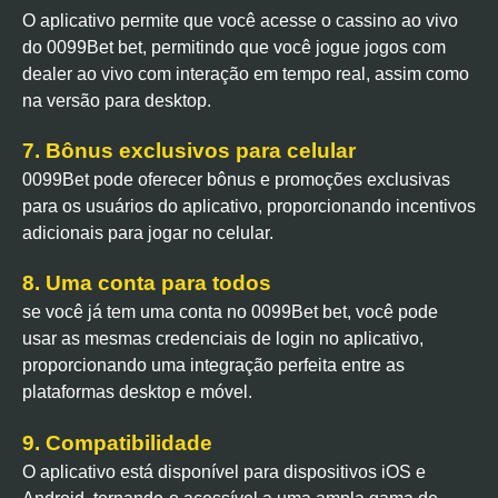
O aplicativo permite que você acesse o cassino ao vivo
do 0099Bet bet, permitindo que você jogue jogos com
dealer ao vivo com interação em tempo real, assim como
na versão para desktop.
7. Bônus exclusivos para celular
0099Bet pode oferecer bônus e promoções exclusivas
para os usuários do aplicativo, proporcionando incentivos
adicionais para jogar no celular.
8. Uma conta para todos
se você já tem uma conta no 0099Bet bet, você pode
usar as mesmas credenciais de login no aplicativo,
proporcionando uma integração perfeita entre as
plataformas desktop e móvel.
9. Compatibilidade
O aplicativo está disponível para dispositivos iOS e