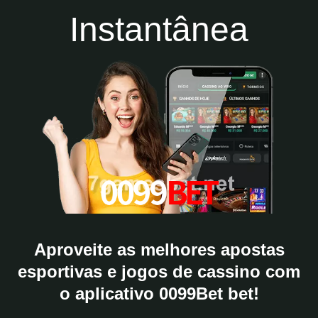
Instantânea
Aproveite as melhores apostas
esportivas e jogos de cassino com
o aplicativo 0099Bet bet!