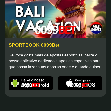
SPORTBOOK 0099Bet
Se você gosta mais de apostas esportivas, baixe o
nosso aplicativo dedicado a apostas esportivas para
que possa fazer suas apostas onde e quando quiser.