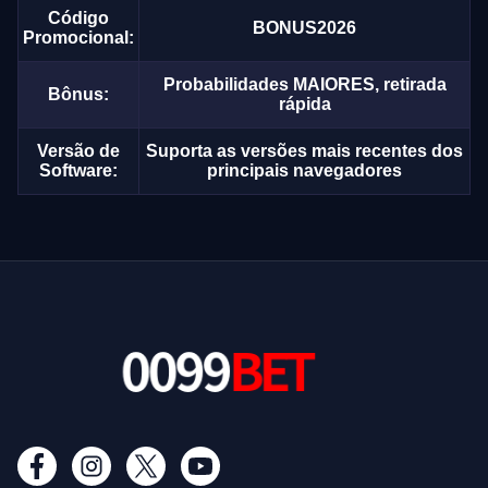
Código
BONUS2026
Promocional:
Probabilidades MAIORES, retirada
Bônus:
rápida
Versão de
Suporta as versões mais recentes dos
Software:
principais navegadores