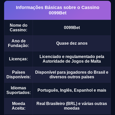
Informações Básicas sobre o Cassino
0099Bet
Nome do
0099Bet
Cassino:
Ano de
Quase dez anos
Fundação:
Licenciado e regulamentado pela
Licenças:
Autoridade de Jogos de Malta
Países
Disponível para jogadores do Brasil e
Disponíveis:
diversos outros países
Idiomas
Português, Inglês, Espanhol e mais
Suportados:
Moeda
Real Brasileiro (BRL) e várias outras
Aceita:
moedas