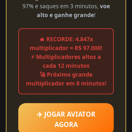
97% e saques em 3 minutos,
voe
alto e ganhe grande
!
🔥 RECORDE: 4.847x
multiplicador = R$ 97.000!
⚡ Multiplicadores altos a
cada 12 minutos
🚀 Próximo grande
multiplicador em 8 minutos!
✈️ JOGAR AVIATOR
AGORA