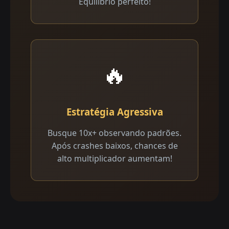
Equilíbrio perfeito!
🔥
Estratégia Agressiva
Busque 10x+ observando padrões.
Após crashes baixos, chances de
alto multiplicador aumentam!