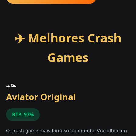
✈️ Melhores Crash
Games
✈️🌤️
Aviator Original
RTP: 97%
O crash game mais famoso do mundo! Voe alto com