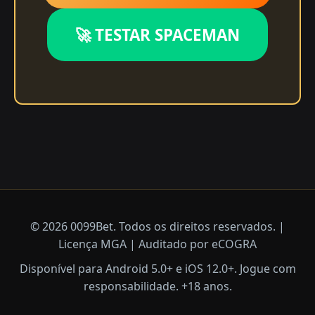
🚀 TESTAR SPACEMAN
© 2026 0099Bet. Todos os direitos reservados. |
Licença MGA | Auditado por eCOGRA
Disponível para Android 5.0+ e iOS 12.0+. Jogue com
responsabilidade. +18 anos.