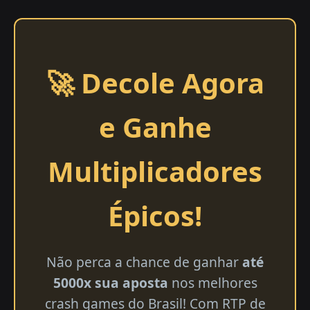
🚀 Decole Agora
e Ganhe
Multiplicadores
Épicos!
Não perca a chance de ganhar
até
5000x sua aposta
nos melhores
crash games do Brasil! Com RTP de