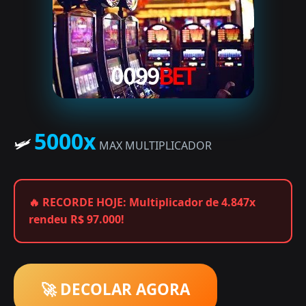
5000x
🛩️
MAX MULTIPLICADOR
🔥
RECORDE HOJE:
Multiplicador de 4.847x
rendeu R$ 97.000!
🚀 DECOLAR AGORA