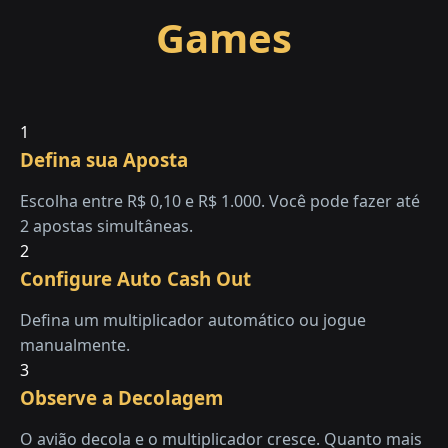
Games
1
Defina sua Aposta
Escolha entre R$ 0,10 e R$ 1.000. Você pode fazer até
2 apostas simultâneas.
2
Configure Auto Cash Out
Defina um multiplicador automático ou jogue
manualmente.
3
Observe a Decolagem
O avião decola e o multiplicador cresce. Quanto mais