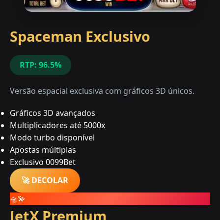
Spaceman Exclusivo
RTP: 96.5%
Versão espacial exclusiva com gráficos 3D únicos.
Gráficos 3D avançados
Multiplicadores até 5000x
Modo turbo disponível
Apostas múltiplas
Exclusivo 0099Bet
🚀 DECOLAR
🛸💫
JetX Premium