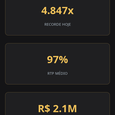
4.847x
RECORDE HOJE
97%
RTP MÉDIO
R$ 2.1M