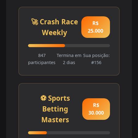
🚀 Crash Race
R$
25.000
Weekly
847
Termina em
Sua posição:
participantes
2 dias
#156
⚽ Sports
R$
Betting
30.000
Masters