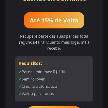
Até 15% de Volta
Recupere parte das suas perdas toda
segunda-feira! Quanto mais joga, mais
recebe.
Requisitos:
Perdas mínimas: R$ 100
Sem rollover
Crédito automático
Válido para todos