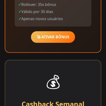
Rollover: 35x bônus
Válido por 30 dias
Apenas novos usuários
🚀 ATIVAR BÔNUS
💰
Cashback Semanal