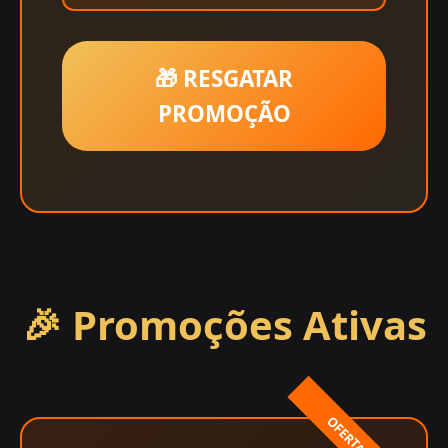
🎁 RESGATAR
PROMOÇÃO
🎉 Promoções Ativas