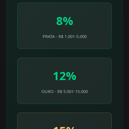
8%
PRATA - R$ 1.001-5.000
12%
OURO - R$ 5.001-15.000