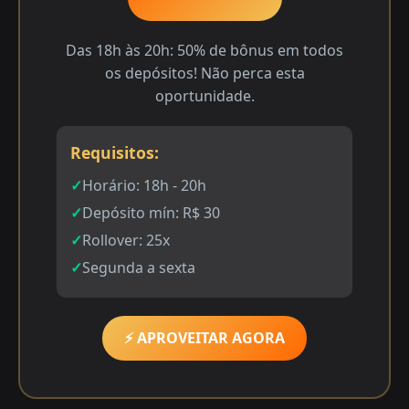
Das 18h às 20h: 50% de bônus em todos
os depósitos! Não perca esta
oportunidade.
Requisitos:
Horário: 18h - 20h
Depósito mín: R$ 30
Rollover: 25x
Segunda a sexta
⚡ APROVEITAR AGORA