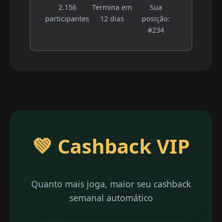
2.156
Termina em
Sua
participantes
12 dias
posição:
#234
💚 Cashback VIP
Quanto mais joga, maior seu cashback
semanal automático