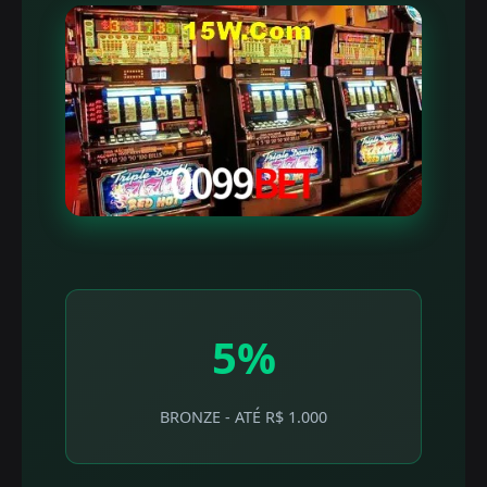
5%
BRONZE - ATÉ R$ 1.000