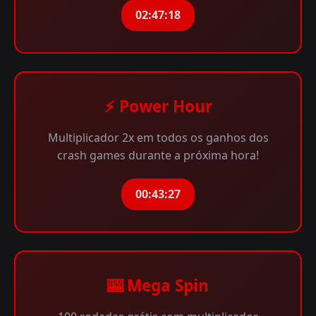
02:47:18
⚡ Power Hour
Multiplicador 2x em todos os ganhos dos
crash games durante a próxima hora!
00:43:27
🎰 Mega Spin