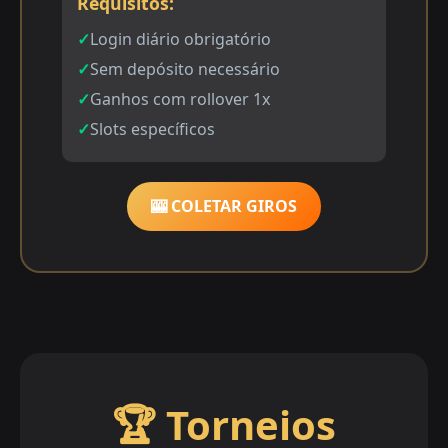
Requisitos:
Login diário obrigatório
Sem depósito necessário
Ganhos com rollover 1x
Slots específicos
🎰 COLETAR GIROS
🏆 Torneios