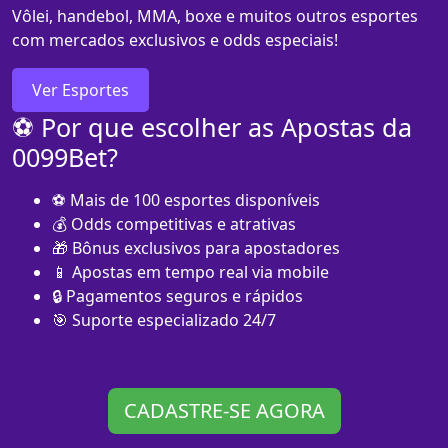
Vôlei, handebol, MMA, boxe e muitos outros esportes
com mercados exclusivos e odds especiais!
Ver Esportes
⚽ Por que escolher as Apostas da
0099Bet?
⚽ Mais de 100 esportes disponíveis
💰 Odds competitivas e atrativas
🎁 Bônus exclusivos para apostadores
📱 Apostas em tempo real via mobile
🔒 Pagamentos seguros e rápidos
🎯 Suporte especializado 24/7
CADASTRE-SE AGORA