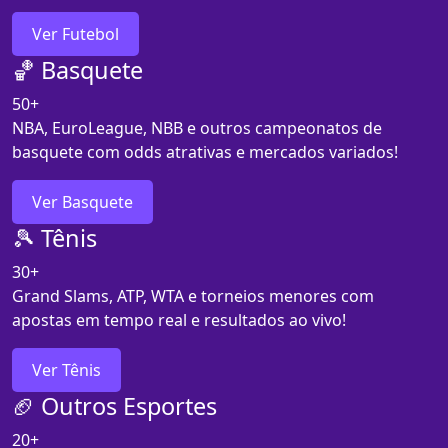
Ver Futebol
🏀 Basquete
50+
NBA, EuroLeague, NBB e outros campeonatos de
basquete com odds atrativas e mercados variados!
Ver Basquete
🎾 Tênis
30+
Grand Slams, ATP, WTA e torneios menores com
apostas em tempo real e resultados ao vivo!
Ver Tênis
🏈 Outros Esportes
20+