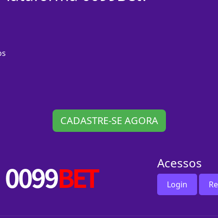
os
CADASTRE-SE AGORA
Acessos
Login
Re