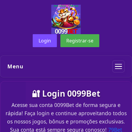
Login
Registrar-se
Menu
🔐 Login 0099Bet
Acesse sua conta 0099Bet de forma segura e
rápida! Faça login e continue aproveitando todos
os nossos jogos, bônus e promoções exclusivas.
Sua conta está sempre segura conosco!
79Bet