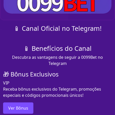
📱 Canal Oficial no Telegram!
📱 Benefícios do Canal
Descubra as vantagens de seguir a 0099Bet no
Telegram
🎁 Bônus Exclusivos
VIP
Receba bônus exclusivos do Telegram, promoções
especiais e códigos promocionais únicos!
Ver Bônus