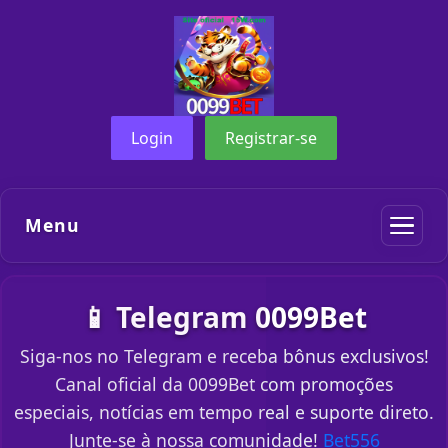
Login
Registrar-se
Menu
📱 Telegram 0099Bet
Siga-nos no Telegram e receba bônus exclusivos!
Canal oficial da 0099Bet com promoções
especiais, notícias em tempo real e suporte direto.
Junte-se à nossa comunidade!
Bet556