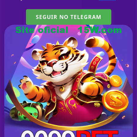
SEGUIR NO TELEGRAM