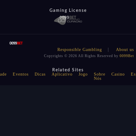
Gaming License
Responsible Gambling
About us
Copyrights © 2026 All Rights Reserved by
0099Bet
Related Sites
ade
Eventos
Dicas
Aplicativo
Jogo
Sobre
Casino
Es
Nós