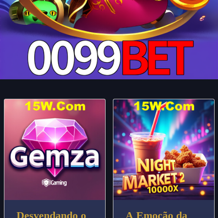
Desvendando o
A Emoção da