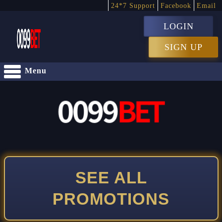
24*7 Support
Facebook
Email
LOGIN
SIGN UP
Menu
SEE ALL
PROMOTIONS