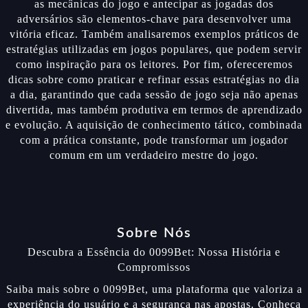
as mecânicas do jogo e antecipar as jogadas dos
adversários são elementos-chave para desenvolver uma
vitória eficaz. Também analisaremos exemplos práticos de
estratégias utilizadas em jogos populares, que podem servir
como inspiração para os leitores. Por fim, ofereceremos
dicas sobre como praticar e refinar essas estratégias no dia
a dia, garantindo que cada sessão de jogo seja não apenas
divertida, mas também produtiva em termos de aprendizado
e evolução. A aquisição de conhecimento tático, combinada
com a prática constante, pode transformar um jogador
comum em um verdadeiro mestre do jogo.
Sobre Nós
Descubra a Essência do 0099Bet: Nossa História e
Compromissos
Saiba mais sobre o 0099Bet, uma plataforma que valoriza a
experiência do usuário e a segurança nas apostas. Conheça