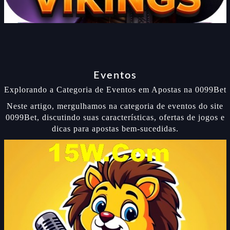
Eventos
Explorando a Categoria de Eventos em Apostas na 0099Bet
Neste artigo, mergulhamos na categoria de eventos do site
0099Bet, discutindo suas características, ofertas de jogos e
dicas para apostas bem-sucedidas.