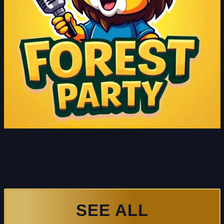
SEE ALL