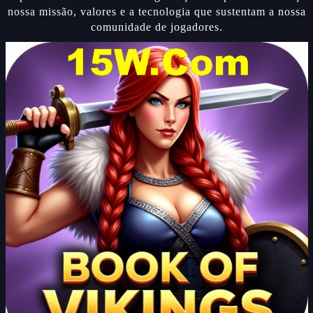
nossa missão, valores e a tecnologia que sustentam a nossa
comunidade de jogadores.